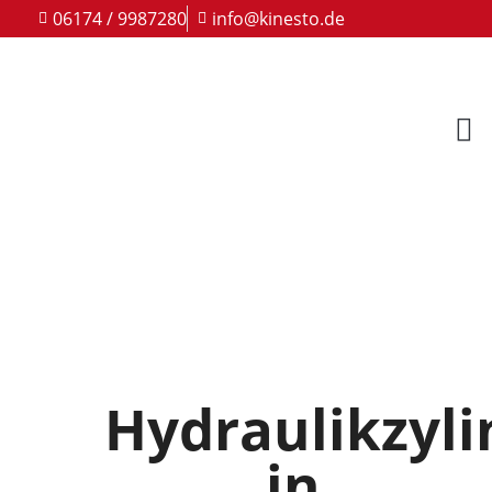
06174 / 9987280
info@kinesto.de
Hydraulikzyli
in