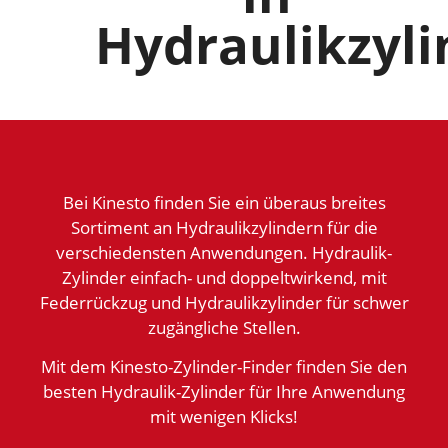
Hydraulikzyli
Bei Kinesto finden Sie ein überaus breites
Sortiment an Hydraulikzylindern für die
verschiedensten Anwendungen. Hydraulik-
Zylinder einfach- und doppeltwirkend, mit
Federrückzug und Hydraulikzylinder für schwer
zugängliche Stellen.
Mit dem Kinesto-Zylinder-Finder finden Sie den
besten Hydraulik-Zylinder für Ihre Anwendung
mit wenigen Klicks!